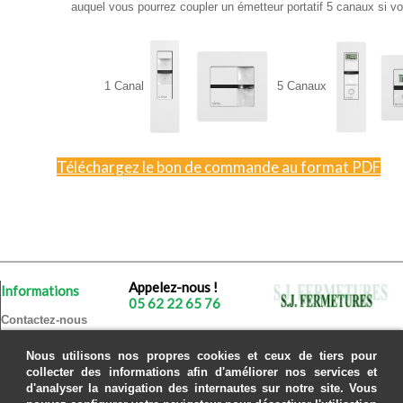
auquel vous pourrez coupler un émetteur portatif 5 canaux si vo
1 Canal
5 Canaux
Téléchargez le bon de commande au format PDF
Appelez-nous !
Informations
05 62 22 65 76
Contactez-nous
175 chemin de
À propos
Fax : 05 62 22 65 77
Cransac
Nous utilisons nos propres cookies et ceux de tiers pour
E-mail :
Plan du site
31620 Fronton
collecter des informations afin d'améliorer nos services et
sjf@sjfermetures.fr
d'analyser la navigation des internautes sur notre site. Vous