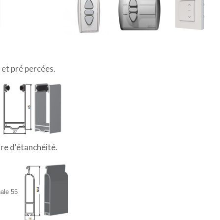
 et pré percées.
re d'étanchéité.
nale 55