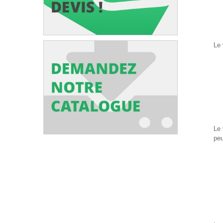
Le 
Le 
peu
-