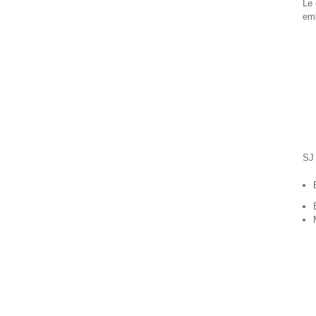
Le
emb
SJ