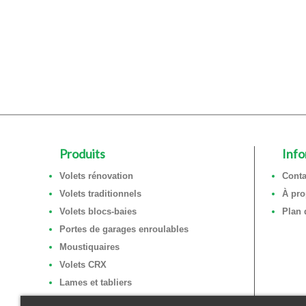
Produits
Info
Volets rénovation
Conta
Volets traditionnels
À pr
Volets blocs-baies
Plan 
Portes de garages enroulables
Moustiquaires
Volets CRX
Lames et tabliers
Coffres tunnels et sous faces