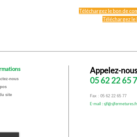
Téléchargez le bon de co
Téléchargez le
rmations
Appelez-nous
05 62 22 65 
ctez-nous
opos
du site
Fax : 05 62 22 65 77
E-mail : sjf@sjfermetures.f